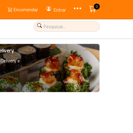
0
Encomendar
Entrar
livery
Delivery e