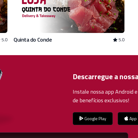
Quinta do Conde
5.0
5.0
Descarregue a noss
Instale nossa app Android e
de benefícios exclusivos!
Google Play
App 