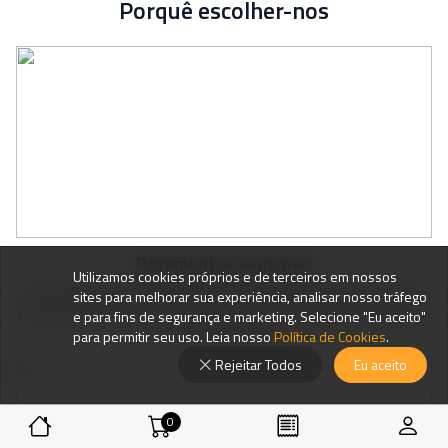
Porquê escolher-nos
Pagamentos semanais
Utilizamos cookies próprios e de terceiros em nossos
Ao trabalhar connosco, receberás pagamentos semanais, o que te
sites para melhorar sua experiência, analisar nosso tráfego
permite ter um fluxo constante de dinheiro e facilita a gestão das tuas
e para fins de segurança e marketing. Selecione "Eu aceito"
despesas pessoais.
para permitir seu uso. Leia nosso
Política de Cookies
.
Rejeitar Todos
Eu aceito
0