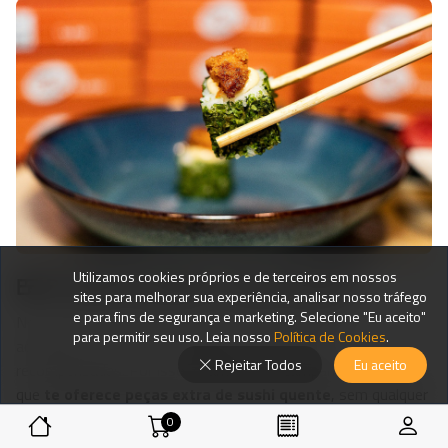
Utilizamos cookies próprios e de terceiros em nossos
🍱 Porquê escolher o Good Sushi?
sites para melhorar sua experiência, analisar nosso tráfego
e para fins de segurança e marketing. Selecione "Eu aceito"
No Good Sushi, valorizamos os nossos clientes e
para permitir seu uso. Leia nosso
Política de Cookies
.
acreditamos que boas experiências devem ser
Rejeitar Todos
Eu aceito
recompensadas. Por isso, criámos uma campanha exclusiva
que
te oferece peças extra de sushi quente
, sem qualquer
custo adicional, tanto para
Take Away
como para
Delivery
.
0