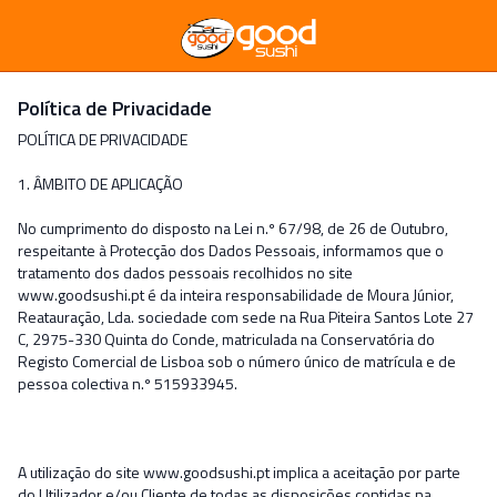
Política de Privacidade
POLÍTICA DE PRIVACIDADE
1. ÂMBITO DE APLICAÇÃO
No cumprimento do disposto na Lei n.º 67/98, de 26 de Outubro,
respeitante à Protecção dos Dados Pessoais, informamos que o
tratamento dos dados pessoais recolhidos no site
www.goodsushi.pt é da inteira responsabilidade de Moura Júnior,
Reatauração, Lda. sociedade com sede na Rua Piteira Santos Lote 27
C, 2975-330 Quinta do Conde, matriculada na Conservatória do
Registo Comercial de Lisboa sob o número único de matrícula e de
pessoa colectiva n.º 515933945.
A utilização do site www.goodsushi.pt implica a aceitação por parte
do Utilizador e/ou Cliente de todas as disposições contidas na