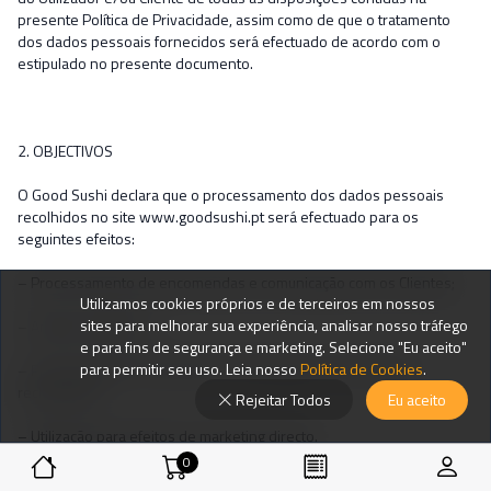
presente Política de Privacidade, assim como de que o tratamento
dos dados pessoais fornecidos será efectuado de acordo com o
estipulado no presente documento.
2. OBJECTIVOS
O Good Sushi declara que o processamento dos dados pessoais
recolhidos no site www.goodsushi.pt será efectuado para os
seguintes efeitos:
– Processamento de encomendas e comunicação com os Clientes;
Utilizamos cookies próprios e de terceiros em nossos
sites para melhorar sua experiência, analisar nosso tráfego
– Análise estatística;
e para fins de segurança e marketing. Selecione "Eu aceito"
para permitir seu uso. Leia nosso
Política de Cookies
.
– Processamento de pedidos de informação e de eventuais
reclamações;
Rejeitar Todos
Eu aceito
– Utilização para efeitos de marketing directo.
0